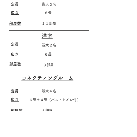
​定員
​最大２名
​広さ
６畳
​部屋数
１１部屋
洋室
​定員
最大２名
​広さ
​６畳
​部屋数
３部屋
コネクティングルーム
​定員
最大４名
​広さ
６畳＋４畳（バス・トイレ付）
​部屋数
１部屋
​備考
​当施設は全館禁煙です。