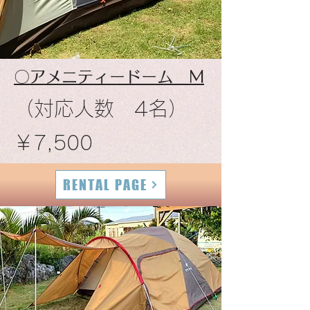
​〇アメニティードーム M
​（対応人数 4名）
​￥7,500
RENTAL PAGE